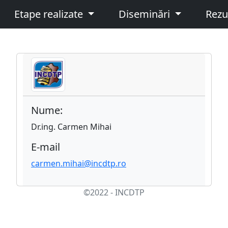
Etape realizate
Diseminări
Rezu
Nume:
Dr.ing. Carmen Mihai
E-mail
carmen.mihai@incdtp.ro
©2022 - INCDTP